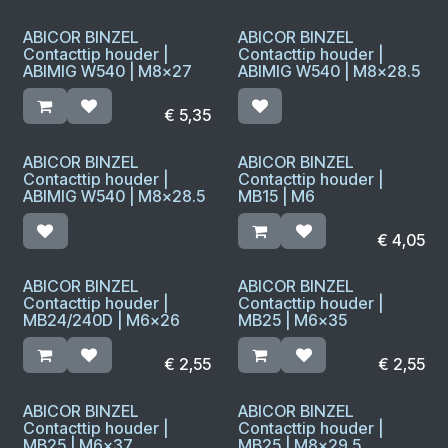
ABICOR BINZEL
ABICOR BINZEL
Contacttip houder |
Contacttip houder |
ABIMIG W540 | M8x27
ABIMIG W540 | M8x28.5
€
5,35
ABICOR BINZEL
ABICOR BINZEL
Contacttip houder |
Contacttip houder |
ABIMIG W540 | M8x28.5
MB15 | M6
€
4,05
ABICOR BINZEL
ABICOR BINZEL
Contacttip houder |
Contacttip houder |
MB24/240D | M6x26
MB25 | M6x35
€
2,55
€
2,55
ABICOR BINZEL
ABICOR BINZEL
Contacttip houder |
Contacttip houder |
MB25 | M6x37
MB25 | M8x29.5