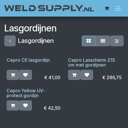
Overslaan naar inhoud
Lasgordijnen
Lasgordijnen
Cepro CE lasgordijn
Cepro Lasscherm 215
cm met gordijnen
€
41,00
€
286,75
Cepro Yellow UV-
protect gordijn
€
42,50