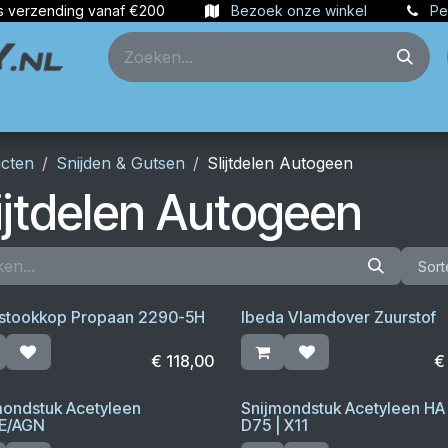
s verzending vanaf €200
Bezoek onze winkel
Pe
ties
Partners
Account aanmaken
cten
Snijden & Gutsen
Slijtdelen Autogeen
ijtdelen Autogeen
Sort
stookkop Propaan 2290-5H
Ibeda Vlamdover Zuurstof
€
118,00
mondstuk Acetyleen
Snijmondstuk Acetyleen HA 
E/AGN
D75 | X11