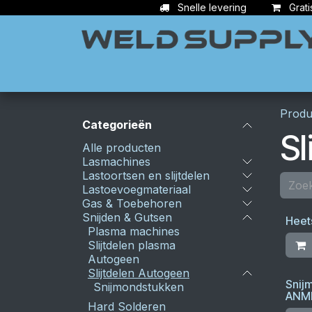
Overslaan naar inhoud
Snelle levering
Grati
Apparatuur
Lasbenodigdheden
Ac
Produ
Categorieën
Sl
Alle producten
Lasmachines
Lastoortsen en slijtdelen
Lastoevoegmateriaal
Gas & Toebehoren
Snijden & Gutsen
Heet
Plasma machines
Slijtdelen plasma
Autogeen
Slijtdelen Autogeen
Snij
Snijmondstukken
ANM
Hard Solderen