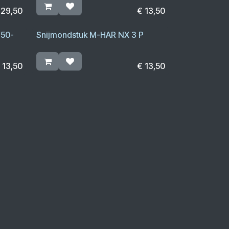
€
29,50
€
13,50
 50-
Snijmondstuk M-HAR NX 3 P
€
13,50
€
13,50