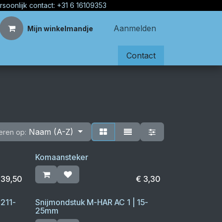
rsoonlijk contact: +31 6 16109353
Aanmelden
Mijn winkelmandje
Contact
Naam (A-Z)
eren op:
Komaansteker
€
39,50
€
3,30
211-
Snijmondstuk M-HAR AC 1 | 15-
25mm