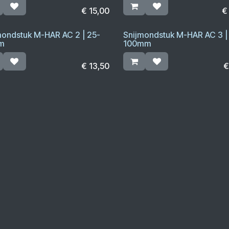
€
15,00
mondstuk M-HAR AC 2 | 25-
Snijmondstuk M-HAR AC 3 |
m
100mm
€
13,50