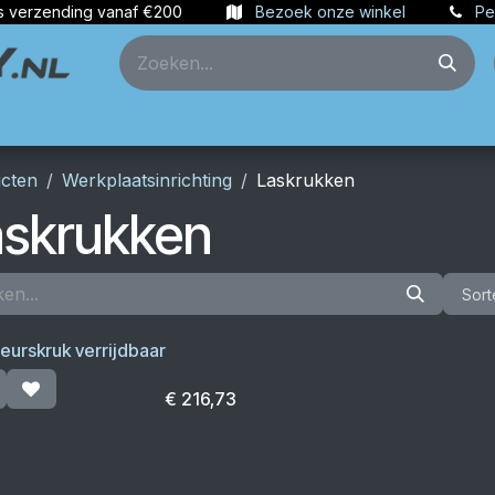
s verzending vanaf €200
Bezoek onze winkel
Pe
ties
Partners
Account aanmaken
cten
Werkplaatsinrichting
Laskrukken
askrukken
Sort
eurskruk verrijdbaar
€
216,73