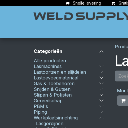
Overslaan naar inhoud
Snelle levering
Grati
Apparatuur
Lasbenodigdheden
Ac
Produ
Categorieën
L
Alle producten
Lasmachines
Lastoortsen en slijtdelen
Lastoevoegmateriaal
Gas & Toebehoren
Snijden & Gutsen
Mont
Slijpen & Polijsten
Gereedschap
PBM's
Piping
Werkplaatsinrichting
Lasgordijnen