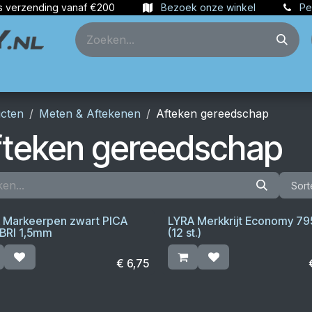
s verzending vanaf €200
Bezoek onze winkel
Pe
ties
Partners
Account aanmaken
cten
Meten & Aftekenen
Afteken gereedschap
fteken gereedschap
Sort
 Markeerpen zwart PICA
LYRA Merkkrijt Economy 795
BRI 1,5mm
(12 st.)
€
6,75