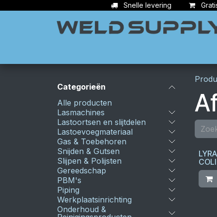
Overslaan naar inhoud
Snelle levering
Grati
Apparatuur
Lasbenodigdheden
Ac
Produ
Categorieën
A
Alle producten
Lasmachines
Lastoortsen en slijtdelen
Lastoevoegmateriaal
Gas & Toebehoren
Snijden & Gutsen
LYRA
Slijpen & Polijsten
COLI
Gereedschap
PBM's
Piping
Werkplaatsinrichting
Onderhoud &