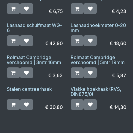
€
6,75
€
4,23
Lasnaad schuifmaat WG-
Lasnaadhoekmeter 0-20
6
mm
€
42,90
€
18,60
Rolmaat Cambridge
Rolmaat Cambridge
verchoomd | 3mtr 16mm
verchoomd | 5mtr 19mm
€
3,63
€
5,87
Stalen centreerhaak
Vlakke hoekhaak (RVS,
DIN875/0)
€
30,80
€
14,30