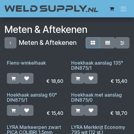
Overslaan naar inhoud
Meten & Aftekenen
Meten & Aftekenen
Flens-winkelhaak
Hoekhaak aanslag 135°
DIN875/1
€
18,60
€
15,40
Hoekhaak aanslag 60°
Hoekhaak met aanslag
DIN875/1
DIN875/0
€
15,40
€
18,70
LYRA Markeerpen zwart
LYRA Merkkrijt Economy
PICA COLIBRI 1,5mm
795 wit (12 st.)