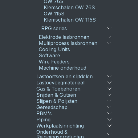
OW 76S
Klemschalen OW 76S
OW 115S
Klemschalen OW 115S
RPG series
Elektrode lasbronnen
Multiprocess lasbronnen
Cooling Units
Software
Wire Feeders
Machine onderhoud
Lastoortsen en slijtdelen
Lastoevoegmateriaal
Gas & Toebehoren
Snijden & Gutsen
Slijpen & Polijsten
Gereedschap
PBM's
Piping
Werkplaatsinrichting
Onderhoud &
Reinigingsproducten