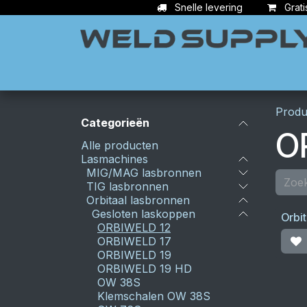
Overslaan naar inhoud
Snelle levering
Grati
Apparatuur
Lasbenodigdheden
Ac
Produ
Categorieën
O
Alle producten
Lasmachines
MIG/MAG lasbronnen
TIG lasbronnen
Orbitaal lasbronnen
Gesloten laskoppen
Orbi
ORBIWELD 12
ORBIWELD 17
ORBIWELD 19
ORBIWELD 19 HD
OW 38S
Klemschalen OW 38S