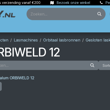
s verzending vanaf €200
Bezoek onze winkel
Pe
ties
Partners
Account aanmaken
cten
Lasmachines
Orbitaal lasbronnen
Gesloten la
RBIWELD 12
Sort
talum ORBIWELD 12