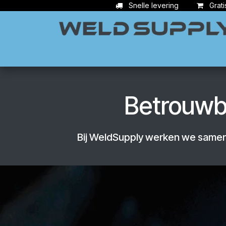
Overslaan naar inhoud
Snelle levering
Grati
Apparatuur
Lasbenodigdheden
Ac
Betrouwb
Bij WeldSupply werken we samen 