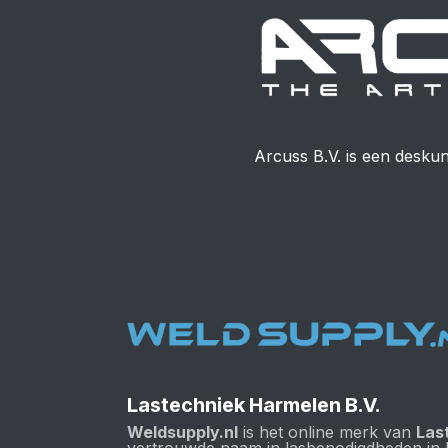
Arcuss B.V. is een deskun
Lastechniek Harmelen B.V.
Weldsupply.nl
is het online merk van
Las