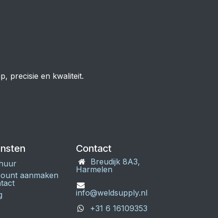
 precisie en kwaliteit.
ensten
Contact
Breudijk 8A3,
huur
Harmelen
ount aanmaken
tact
info@weldsupply.nl
g
+31 6 16109353