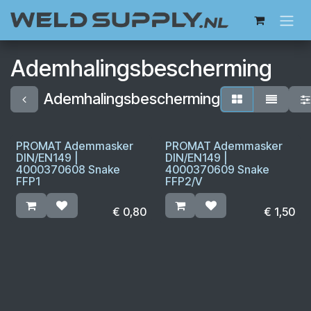
Overslaan naar inhoud
Ademhalingsbescherming
Ademhalingsbescherming
PROMAT Ademmasker
PROMAT Ademmasker
DIN/EN149 |
DIN/EN149 |
4000370608 Snake
4000370609 Snake
FFP1
FFP2/V
€
0,80
€
1,50