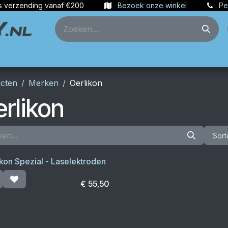
s verzending vanaf €200
Bezoek onze winkel
Pe
ties
Partners
Account aanmaken
cten
Merken
Oerlikon
rlikon
Sort
ikon Spezial - Laselektroden
€
55,50