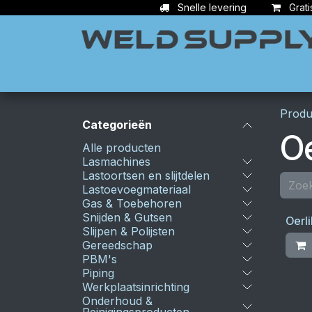
Overslaan naar inhoud
Snelle levering
Grati
Apparatuur
Lasbenodigdheden
Ac
Produ
Categorieën
Oe
Alle producten
Lasmachines
Lastoortsen en slijtdelen
Lastoevoegmateriaal
Gas & Toebehoren
Snijden & Gutsen
Oerl
Slijpen & Polijsten
Gereedschap
PBM's
Piping
Werkplaatsinrichting
Onderhoud &