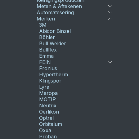
Reinigingsproducten
Meten & Aftekenen
Automatesering
Merken
3M
Abicor Binzel
Böhler
Bull Welder
Bullflex
Emma
FEIN
Fronius
Hypertherm
Klingspor
Lyra
Maropa
MOTIP
Neutrix
Oerlikon
Optrel
Orbitalum
Oxxa
Proban