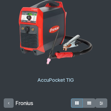
AccuPocket TIG
Fronius