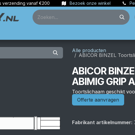
s verzending vanaf €200
Bezoek onze winkel
Pe
ties
Partners
Account aanmaken
Alle producten
ABICOR BINZEL Toortsl
ABICOR BINZE
ABIMIG GRIP A
Toortslichaam geschikt v
Offerte aanvragen
Fabrikant artikelnummer: