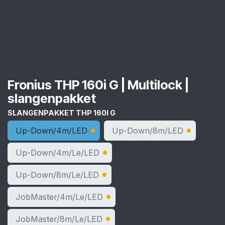
Fronius THP 160i G | Multilock |
slangenpakket
SLANGENPAKKET THP 160I G
Up-Down/4m/LED
Up-Down/8m/LED
Up-Down/4m/Le/LED
Up-Down/8m/Le/LED
JobMaster/4m/Le/LED
JobMaster/8m/Le/LED