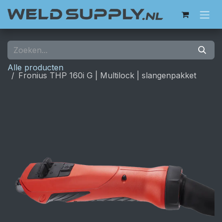
Overslaan naar inhoud
Alle producten
Fronius THP 160i G | Multilock | slangenpakket