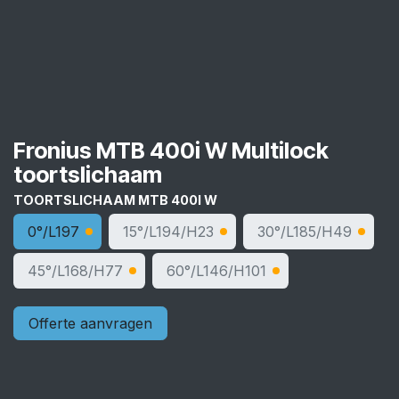
Fronius MTB 400i W Multilock
toortslichaam
TOORTSLICHAAM MTB 400I W
0°/L197
15°/L194/H23
30°/L185/H49
45°/L168/H77
60°/L146/H101
Offerte aanvragen