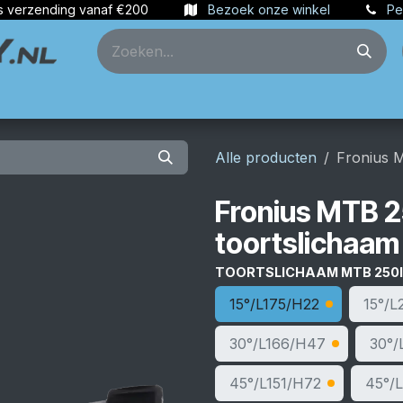
s verzending vanaf €200
Bezoek onze winkel
Pe
ties
Partners
Account aanmaken
Alle producten
Fronius M
Fronius MTB 2
toortslichaam
TOORTSLICHAAM MTB 250I
15°/L175/H22
15°/L
30°/L166/H47
30°/
45°/L151/H72
45°/