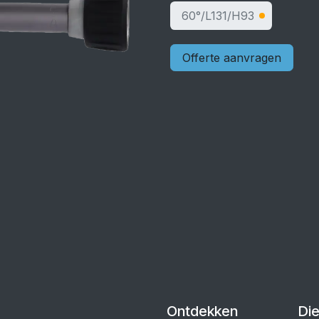
60°/L131/H93
Offerte aanvragen
Ontdekken
Di