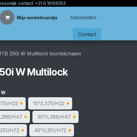
rsoonlijk contact: +31 6 16109353
Aanmelden
Mijn winkelmandje
Contact
TB 250i W Multilock toortslichaam
50i W Multilock
 W
275/H22
15°/L375/H22
L266/H47
30°/L366/H47
L251/H72
45°/L351/H72