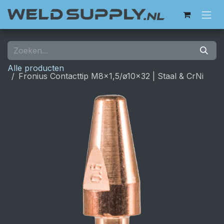
Overslaan naar inhoud
Alle producten
Fronius Contacttip M8x1,5/ø10x32 | Staal & CrNi