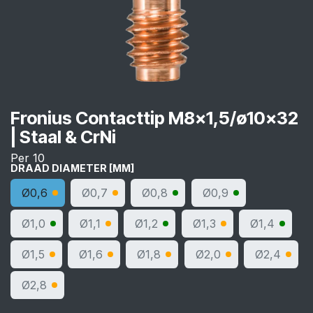
Fronius Contacttip M8x1,5/ø10x32
| Staal & CrNi
Per 10
DRAAD DIAMETER [MM]
Ø0,6
Ø0,7
Ø0,8
Ø0,9
Ø1,0
Ø1,1
Ø1,2
Ø1,3
Ø1,4
Ø1,5
Ø1,6
Ø1,8
Ø2,0
Ø2,4
Ø2,8