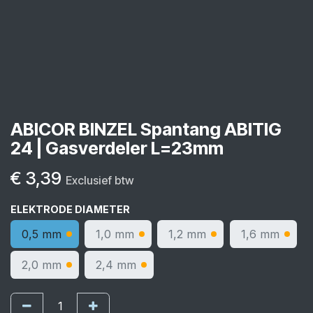
ABICOR BINZEL Spantang ABITIG
24 | Gasverdeler L=23mm
€
3,39
Exclusief btw
ELEKTRODE DIAMETER
0,5 mm
1,0 mm
1,2 mm
1,6 mm
2,0 mm
2,4 mm