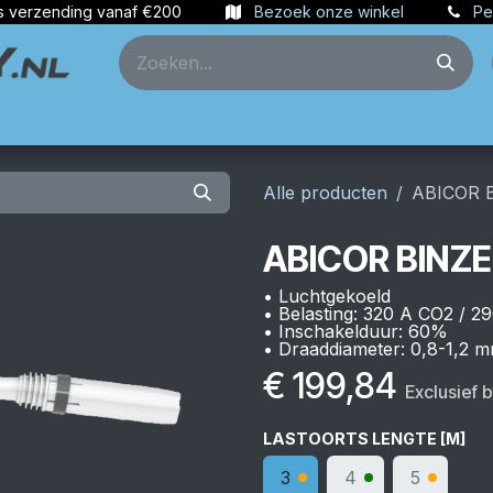
s verzending vanaf €200
Bezoek onze winkel
Pe
ties
Partners
Account aanmaken
Alle producten
ABICOR 
ABICOR BINZE
• Luchtgekoeld
• Belasting: 320 A CO2 / 
• Inschakelduur: 60%
• Draaddiameter: 0,8-1,2 
€
199,84
Exclusief 
LASTOORTS LENGTE [M]
3
4
5