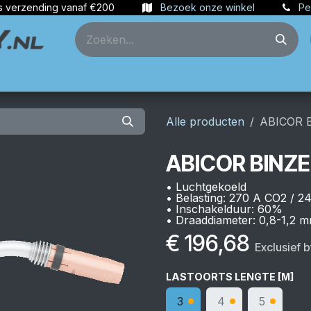
s verzending vanaf €200
Bezoek onze winkel
Pe
ties
Partners
Account aanmaken
Alle producten
ABICOR 
ABICOR BINZE
• Luchtgekoeld
• Belasting: 270 A CO2 /
• Inschakelduur: 60%
• Draaddiameter: 0,8-1,2 
€
196,68
Exclusief 
LASTOORTS LENGTE [M]
3
4
5