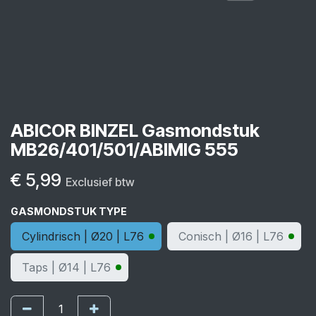
ABICOR BINZEL Gasmondstuk
MB26/401/501/ABIMIG 555
€
5,99
Exclusief btw
GASMONDSTUK TYPE
Cylindrisch | Ø20 | L76
Conisch | Ø16 | L76
Taps | Ø14 | L76