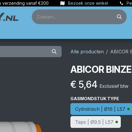
s verzending vanaf €200
Bezoek onze winkel
Pe
ties
Partners
Account aanmaken
Alle producten
ABICOR 
ABICOR BINZ
€
5,64
Exclusief btw
GASMONDSTUK TYPE
Cylindrisch | Ø16 | L57
Taps | Ø9.5 | L57