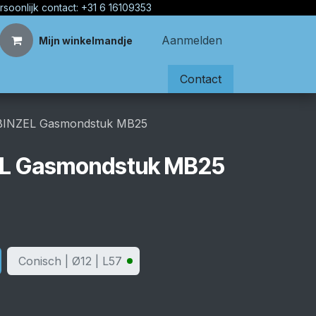
rsoonlijk contact: +31 6 16109353
Aanmelden
Mijn winkelmandje
Contact
BINZEL Gasmondstuk MB25
EL Gasmondstuk MB25
Conisch | Ø12 | L57