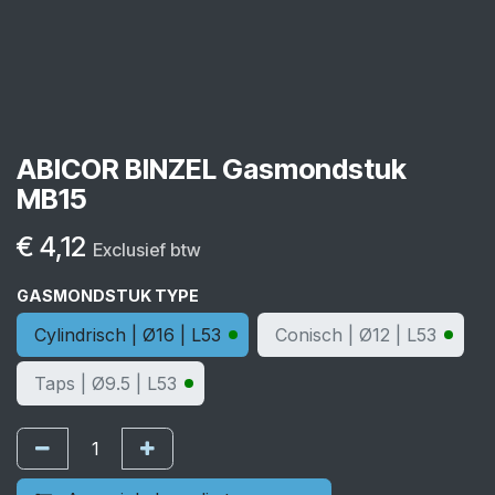
ABICOR BINZEL Gasmondstuk
MB15
€
4,12
Exclusief btw
GASMONDSTUK TYPE
Cylindrisch | Ø16 | L53
Conisch | Ø12 | L53
Taps | Ø9.5 | L53