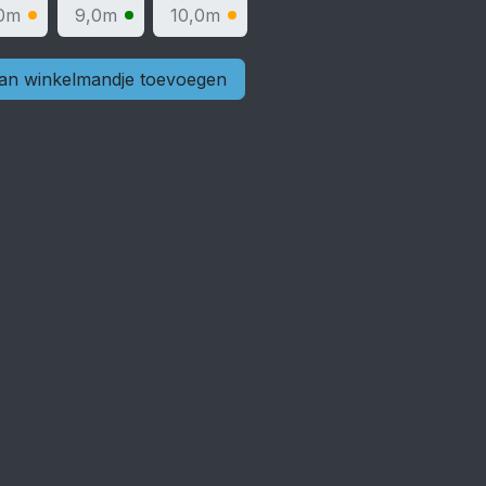
0m
9,0m
10,0m
n winkelmandje toevoegen