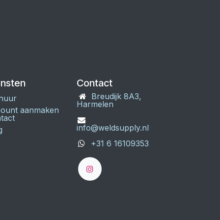
ensten
Contact
Breudijk 8A3,
huur
Harmelen
ount aanmaken
tact
info@weldsupply.nl
g
+31 6 16109353