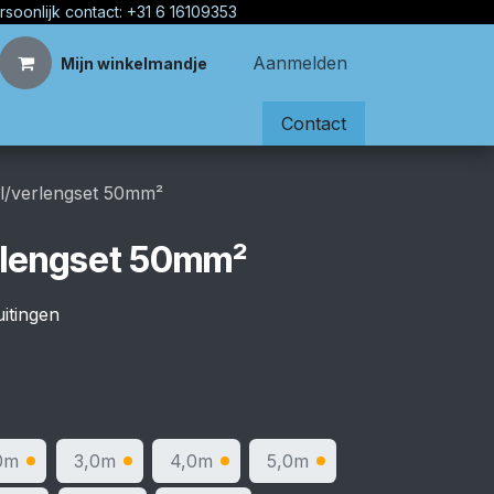
rsoonlijk contact: +31 6 16109353
Aanmelden
Mijn winkelmandje
Contact
l/verlengset 50mm²
rlengset 50mm²
uitingen
0m
3,0m
4,0m
5,0m