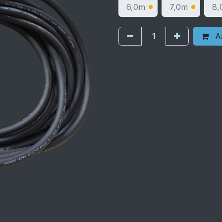
6,0m
7,0m
8,
Aa