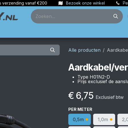
s verzending vanaf €200
Bezoek onze winkel
Pe
ties
Partners
Account aanmaken
Alle producten
Aardkabe
Aardkabel/ve
Type H01N2-D
Prijs exclusief de aansl
€
6,75
Exclusief btw
PER METER
0,5m
1,0m
2,