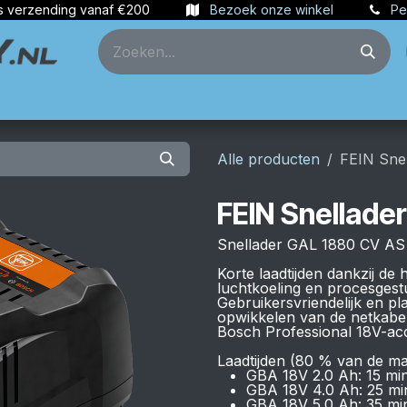
s verzending vanaf €200
Bezoek onze winkel
Pe
ties
Partners
Account aanmaken
Alle producten
FEIN Sne
FEIN Snellade
Snellader GAL 1880 CV AS
Korte laadtijden dankzij de
luchtkoeling en procesges
Gebruikersvriendelijk en p
opwikkelen van de netkabe
Bosch Professional 18V-ac
Laadtijden (80 % van de max
GBA 18V 2.0 Ah: 15 min
GBA 18V 4.0 Ah: 25 mi
GBA 18V 5.0 Ah: 35 mi