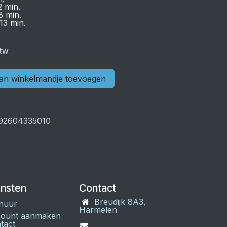
 min.
8 min.
13 min.
btw
n winkelmandje toevoegen
92604335010
ensten
Contact
Breudijk 8A3,
huur
Harmelen
ount aanmaken
tact