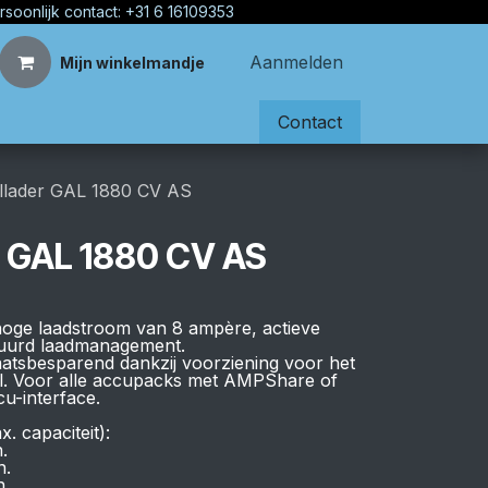
rsoonlijk contact: +31 6 16109353
Aanmelden
Mijn winkelmandje
Contact
llader GAL 1880 CV AS
r GAL 1880 CV AS
 hoge laadstroom van 8 ampère, actieve
tuurd laadmanagement.
laatsbesparend dankzij voorziening voor het
l. Voor alle accupacks met AMPShare of
cu-interface.
. capaciteit):
.
n.
n.