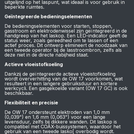
uitgelijnd op het laspunt, wat ideaal is voor gebruik in
beperkte ruimtes.
Geïntegreerde bedieningselementen
De bedieningselementen voor starten, stoppen,
gasstroom en elektrodenwissel zijn geïntegreerd in de
handgreep van het laskop. Een LED-indicator geeft de
status weer, zoals gereedheid om te lassen of een
actief proces. Dit ontwerp elimineert de noodzaak van
een tweede operator bij de lasstroombron, zelfs als
deze niet in de directe nabijheid staat.
Actieve vloeistofkoeling
Dankzij de geïntegreerde actieve vloeistofkoeling
wordt oververhitting van de OW 17 voorkomen, wat
resulteert in een langere gebruiksduur en kortere
werkcycli. Een gasgekoelde variant (OW 17 GC) is ook
beschikbaar.
Flexibiliteit en precisie
De OW 17 ondersteunt elektroden van 1,0 mm
(0,039") en 1,6 mm (0,063") voor een lange
levensduur, zelfs bij dikkere wanden. Dit laskop is
compatibel met COAX-buissystemen, waardoor het
gebruik van een tweede lasko[ overbodig wordt.