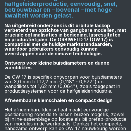
halfgeleiderproductie, eenvoudig, snel,
betrouwbaar en – bovenal – met hoge
kwaliteit worden gelast.
Na uitgebreid onderzoek is dit orbitale laskop
verbeterd ten opzichte van gangbare modellen, met
cruciale optimalisaties in bediening, lasresultaten
en productietijden. De ORBIWELD 17 (OW 17) is
compatibel met de huidige marktstandaarden,
waardoor gebruikers eenvoudig kunnen
overstappen naar de nieuwe technologie.
Ontwerp voor kleine buisdiameters en dunne
wanddiktes
De OW 17 is specifiek ontworpen voor buisdiameters
van 3,0 mm tot 17,2 mm (0,118" - 0,677") en
wanddiktes tot 1,62 mm (0,064"), zoals toegepast in
productiesystemen voor de halfgeleiderindustrie.
Afneembaare klemschalen en compact design
Het afneembare klemschaal maakt eenvoudige
positionering rond de te lassen buizen mogelijk, zowel
bij inline-assemblage op locatie als bij prefab-productie
van modules in de werkplaats. Dankzij het compacte,
handzame ontwerp kan de OW 17 nauwkeurig worden