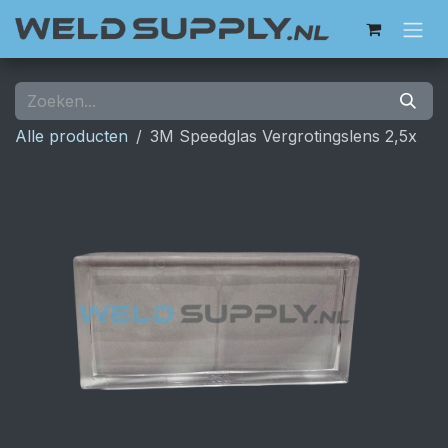
Overslaan naar inhoud
Alle producten
3M Speedglas Vergrotingslens 2,5x