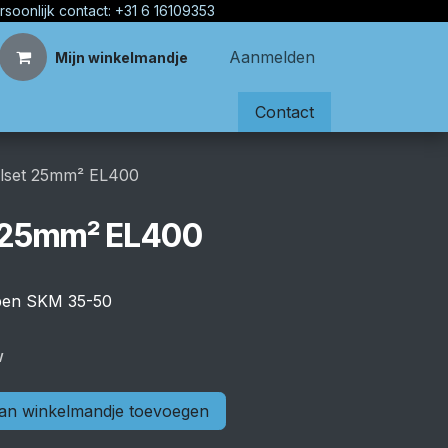
rsoonlijk contact: +31 6 16109353
Aanmelden
Mijn winkelmandje
Contact
lset 25mm² EL400
 25mm² EL400
 pen SKM 35-50
w
n winkelmandje toevoegen