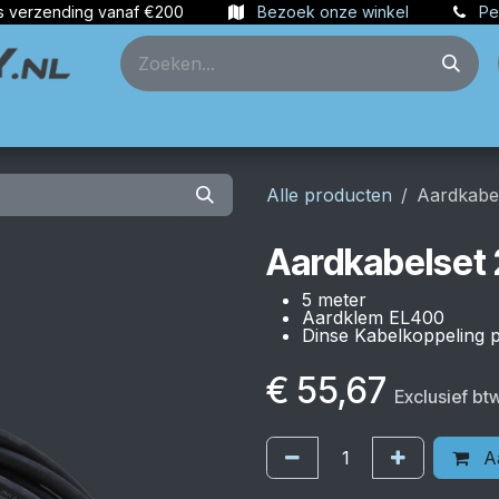
s verzending vanaf €200
Bezoek onze winkel
Pe
ties
Partners
Account aanmaken
Alle producten
Aardkabe
Aardkabelset
5 meter
Aardklem EL400
Dinse Kabelkoppeling
€
55,67
Exclusief bt
Aa