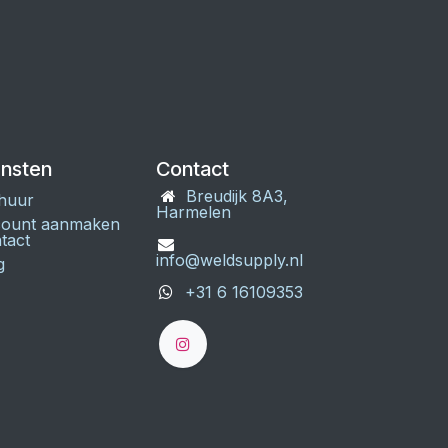
ensten
Contact
Breudijk 8A3,
huur
Harmelen
ount aanmaken
tact
info@weldsupply.nl
g
+31 6 16109353