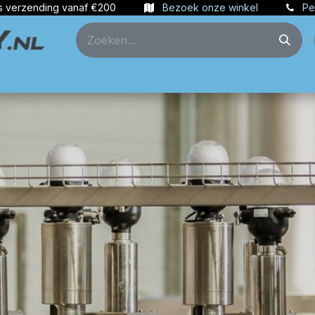
s verzending vanaf €200
Bezoek onze winkel
Pe
ties
Partners
Account aanmaken