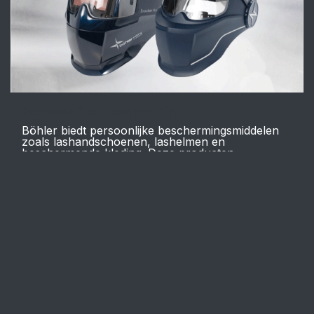
Persoonlijke bescherming
Böhler biedt persoonlijke beschermingsmiddelen
zoals lashandschoenen, lashelmen en
beschermende kleding. Deze producten
combineren comfort, veiligheid en duurzaamheid,
ontworpen voor intensieve lasomgevingen, met
optimale bescherming tegen hitte, straling en
spatten, zonder bewegingsvrijheid te beperken.
Lastechniek Harmelen B.V.